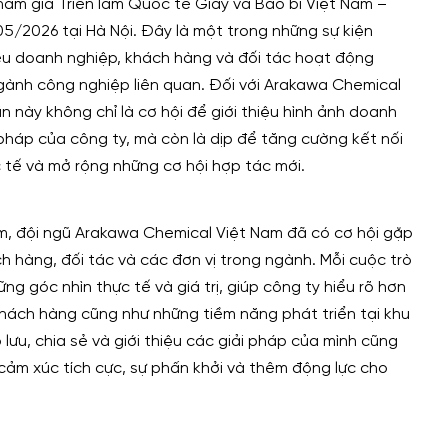
am gia Triển lãm Quốc tế Giấy và Bao bì Việt Nam –
05/2026 tại Hà Nội. Đây là một trong những sự kiện
ều doanh nghiệp, khách hàng và đối tác hoạt động
ngành công nghiệp liên quan. Đối với Arakawa Chemical
ần này không chỉ là cơ hội để giới thiệu hình ảnh doanh
 pháp của công ty, mà còn là dịp để tăng cường kết nối
c tế và mở rộng những cơ hội hợp tác mới.
lãm, đội ngũ Arakawa Chemical Việt Nam đã có cơ hội gặp
ch hàng, đối tác và các đơn vị trong ngành. Mỗi cuộc trò
ng góc nhìn thực tế và giá trị, giúp công ty hiểu rõ hơn
khách hàng cũng như những tiềm năng phát triển tại khu
 lưu, chia sẻ và giới thiệu các giải pháp của mình cũng
ảm xúc tích cực, sự phấn khởi và thêm động lực cho