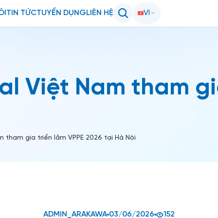
ÔI
TIN TỨC
TUYỂN DỤNG
LIÊN HỆ
VI
l Việt Nam tham gia
 tham gia triển lãm VPPE 2026 tại Hà Nội
ADMIN_ARAKAWA
03/06/2026
152