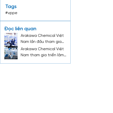
Tags
#vppe
Đọc liên quan
Arakawa Chemical Việt
Nam lần đầu tham gia
triển lãm VPPE 2025 tại
Arakawa Chemical Việt
Bình Dương
Nam tham gia triển lãm
VPPE 2026