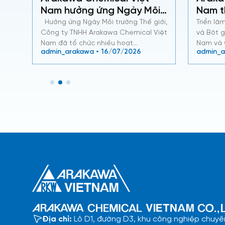
Nam hưởng ứng Ngày Môi
Nam t
trường Thế giới bằng
VPPE 
Hưởng ứng Ngày Môi trường Thế giới,
Triển lã
nam
Công ty TNHH Arakawa Chemical Việt
và Bột g
g
những hành động thiết
ại
Nam đã tổ chức nhiều hoạt…
Nam và
thực
admin_arakawa • 16/07/2026
admin_a
Địa chỉ:
Lô D1, đường D3, khu công nghiệp chuyê