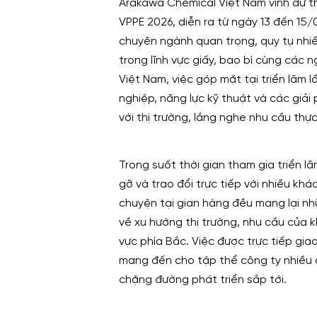
Arakawa Chemical Việt Nam vinh dự th
VPPE 2026, diễn ra từ ngày 13 đến 15/
chuyên ngành quan trọng, quy tụ nhi
trong lĩnh vực giấy, bao bì cùng các 
Việt Nam, việc góp mặt tại triển lãm l
nghiệp, năng lực kỹ thuật và các giải
với thị trường, lắng nghe nhu cầu thự
Trong suốt thời gian tham gia triển 
gỡ và trao đổi trực tiếp với nhiều khá
chuyện tại gian hàng đều mang lại nhữ
về xu hướng thị trường, nhu cầu của 
vực phía Bắc. Việc được trực tiếp giao
mang đến cho tập thể công ty nhiều c
chặng đường phát triển sắp tới.