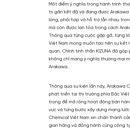
Một điểm ý nghĩa trong hành trình tha
trị gắn kết đã và đang được Arakawa 
lòng, phối hợp và hỗ trợ lẫn nhau tron
mà còn được lan tỏa trong cách Arak
Thông qua từng cuộc gặp gỡ, từng lời
Việt Nam mong muốn tạo nên sự kết nố
quan. Chính tinh thần KIZUNA đã góp p
không chỉ mang ý nghĩa thương mại m
Arakawa.
Thông qua sự kiện lần này, Arakawa 
phát triển tại thị trường phía Bắc V
trọng để mở rộng hoạt động bán hàng
vực và từng bước xây dựng mạng lưới 
Chemical Việt Nam xin chân thành cả
gian hàng và đồng hành cùng công ty 