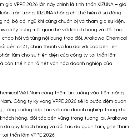
m gia VPPE 2026 lần này chính là tinh thần KIZUNA – giá
luôn trân trọng. KIZUNA không chỉ thể hiện ở sự đồng
g nội bộ đội ngũ khi cùng chuẩn bị và tham gia sự kiện,
awa xây dựng mối quan hệ với khách hàng và đối tác.
 chào hỏi và từng nội dung trao đổi, Arakawa Chemical
i bền chặt, chân thành và lâu dài với các bên liên
hần làm cho sự hiện diện của công ty tại triển lãm
à còn thể hiện rõ nét văn hóa doanh nghiệp của
Chemical Việt Nam càng thêm tin tưởng vào tiềm năng
iệt Nam. Công ty kỳ vọng VPPE 2026 sẽ là bước đệm quan
, tăng cường hợp tác với các doanh nghiệp trong khu
khách hàng, đối tác bền vững trong tương lai. Arakawa
m ơn quý khách hàng và đối tác đã quan tâm, ghé thăm
tại triển lãm VPPE 2026.