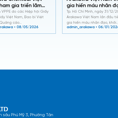
ham gia triển lãm
gia hiến máu nhân đ
2026
đầu tiên
m VPPE do các Hiệp hội Giấy
Tp. Hồ Chí Minh, ngày 31/12/
iấy Việt Nam, Bao bì Việt
Arakawa Việt Nam lần đầu t
 Quảng cáo…
gia hiến máu nhân đạo, khởi
rakawa • 08/05/2026
admin_arakawa • 06/01/202
n sâu Phú Mỹ 3, Phường Tân