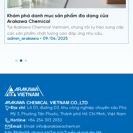
Khám phá danh mục sản phẩm đa dạng của
Arakawa Chemical
Tại Arakawa Chemical Vietnam, chúng tôi tự hào cung cấp
các sản phẩm chất lượng cao đáp ứng nhu cầu…
admin_arakawa • 09/04/2025
Địa chỉ:
Lô D1, đường D3, khu công nghiệp chuyên sâu Phú
Mỹ 3, Phường Tân Phước, Thành phố Hồ Chí Minh, Việt Nam
Hotline:
+84 254 393 2930
Email:
Email: info@arakawachem.vn
Sản Phẩm
Về chúng tôi
Tin tức
Tuyển dụng
Liên Hệ