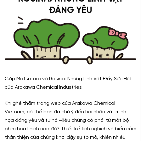
ĐÁNG YÊU
Gặp Matsutaro và Rosina: Những Linh Vật Đầy Sức Hút
của Arakawa Chemical Industries
Khi ghé thăm trang web của Arakawa Chemical
Vietnam, có thể bạn đã chú ý đến hai nhân vật minh
họa đáng yêu và tự hỏi—liệu chúng có phải từ một bộ
phim hoạt hình nào đó? Thiết kế tinh nghịch và biểu cảm
thân thiện của chúng khơi dậy sự tò mò, khiến nhiều