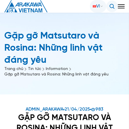
VI
Gặp gỡ Matsutaro và
Rosina: Những linh vật
đáng yêu
Trang chủ
Tin tức
Information
Gặp gỡ Matsutaro và Rosina: Những linh vật đáng yêu
ADMIN_ARAKAWA
21/04/2025
983
GẶP GỠ MATSUTARO VÀ
ROSINA: NHỮNG LINH VẬT