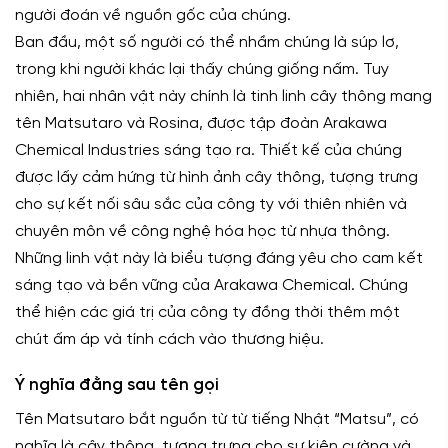
người đoán về nguồn gốc của chúng.
Ban đầu, một số người có thể nhầm chúng là súp lơ,
trong khi người khác lại thấy chúng giống nấm. Tuy
nhiên, hai nhân vật này chính là tinh linh cây thông mang
tên Matsutaro và Rosina, được tập đoàn Arakawa
Chemical Industries sáng tạo ra. Thiết kế của chúng
được lấy cảm hứng từ hình ảnh cây thông, tượng trưng
cho sự kết nối sâu sắc của công ty với thiên nhiên và
chuyên môn về công nghệ hóa học từ nhựa thông.
Những linh vật này là biểu tượng đáng yêu cho cam kết
sáng tạo và bền vững của Arakawa Chemical. Chúng
thể hiện các giá trị của công ty đồng thời thêm một
chút ấm áp và tính cách vào thương hiệu.
Ý nghĩa đằng sau tên gọi
Tên Matsutaro bắt nguồn từ từ tiếng Nhật “Matsu”, có
nghĩa là cây thông, tượng trưng cho sự kiên cường và