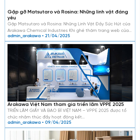
Gặp gỡ Matsutaro và Rosina: Những linh vật đáng
yêu
Gặp Matsutaro và Rosina: Những Linh Vật Đầy Sức Hút của
Arakawa Chemical Industries Khi ghé thăm trang web của…
admin_arakawa • 21/04/2025
Arakawa Việt Nam tham gia triển lãm VPPE 2025
TRIỂN LÃM GIẤY VÀ BAO BÌ VIỆT NAM – VPPE 2025 được tổ
chức nhằm thúc đẩy hoạt động kết…
admin_arakawa • 09/04/2025